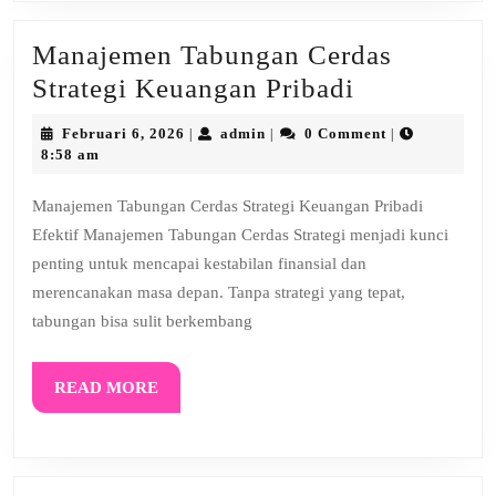
Manajemen Tabungan Cerdas
Manajemen
Strategi Keuangan Pribadi
Tabungan
Februari
admin
Februari 6, 2026
admin
0 Comment
|
|
|
Cerdas
6,
8:58 am
2026
Strategi
Manajemen Tabungan Cerdas Strategi Keuangan Pribadi
Keuangan
Efektif Manajemen Tabungan Cerdas Strategi menjadi kunci
Pribadi
penting untuk mencapai kestabilan finansial dan
merencanakan masa depan. Tanpa strategi yang tepat,
tabungan bisa sulit berkembang
READ
READ MORE
MORE