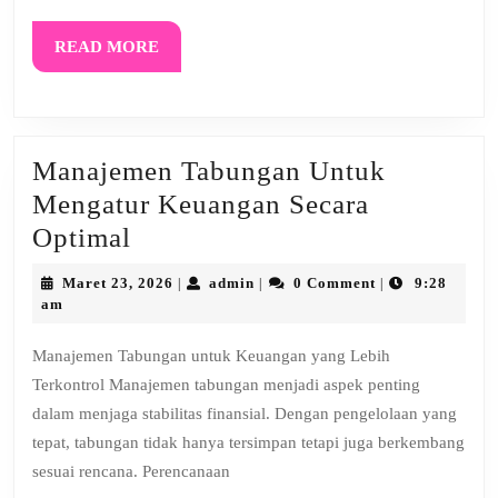
READ
READ MORE
MORE
Manajemen Tabungan Untuk
Mengatur Keuangan Secara
Manajemen
Optimal
Tabungan
Maret
admin
Maret 23, 2026
admin
0 Comment
9:28
|
|
|
Untuk
23,
am
2026
Mengatur
Manajemen Tabungan untuk Keuangan yang Lebih
Keuangan
Terkontrol Manajemen tabungan menjadi aspek penting
Secara
dalam menjaga stabilitas finansial. Dengan pengelolaan yang
Optimal
tepat, tabungan tidak hanya tersimpan tetapi juga berkembang
sesuai rencana. Perencanaan