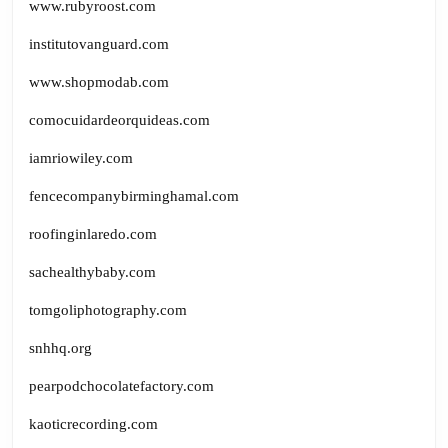
www.rubyroost.com
institutovanguard.com
www.shopmodab.com
comocuidardeorquideas.com
iamriowiley.com
fencecompanybirminghamal.com
roofinginlaredo.com
sachealthybaby.com
tomgoliphotography.com
snhhq.org
pearpodchocolatefactory.com
kaoticrecording.com