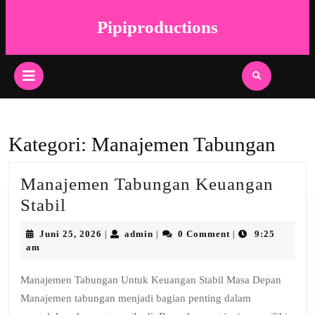
Skip
to
Pipiproductions
content
Skip
to
Open
content
Button
Kategori:
Manajemen Tabungan
Manajemen Tabungan Keuangan
Manajemen
Stabil
Tabungan
Juni
admin
Juni 25, 2026
admin
0 Comment
9:25
|
|
|
Keuangan
25,
am
2026
Stabil
Manajemen Tabungan Untuk Keuangan Stabil Masa Depan
Manajemen tabungan menjadi bagian penting dalam