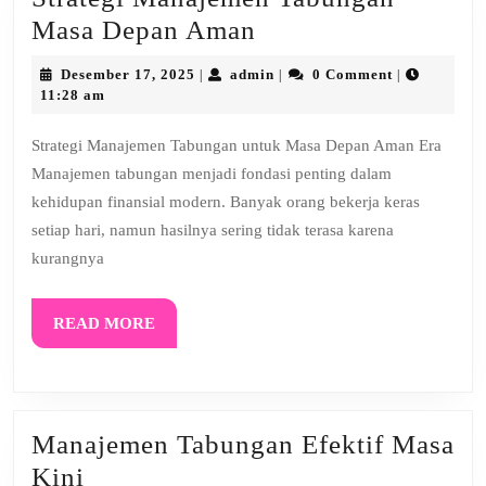
Strategi
Masa Depan Aman
Manajemen
Desember
admin
Desember 17, 2025
admin
0 Comment
|
|
|
Tabungan
17,
11:28 am
2025
Masa
Strategi Manajemen Tabungan untuk Masa Depan Aman Era
Depan
Manajemen tabungan menjadi fondasi penting dalam
Aman
kehidupan finansial modern. Banyak orang bekerja keras
setiap hari, namun hasilnya sering tidak terasa karena
kurangnya
READ
READ MORE
MORE
Manajemen Tabungan Efektif Masa
Manajemen
Kini