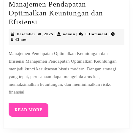
Manajemen Pendapatan
Optimalkan Keuntungan dan
Manajemen
Efisiensi
Pendapatan
Desember
admin
Desember 30, 2025
admin
0 Comment
|
|
|
Optimalkan
30,
8:43 am
2025
Keuntungan
Manajemen Pendapatan Optimalkan Keuntungan dan
dan
Efisiensi Manajemen Pendapatan Optimalkan Keuntungan
Efisiensi
menjadi kunci kesuksesan bisnis modern. Dengan strategi
yang tepat, perusahaan dapat mengelola arus kas,
memaksimalkan keuntungan, dan meminimalkan risiko
finansial.
READ
READ MORE
MORE