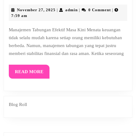
Tabungan
November
admin
November 27, 2025
admin
0 Comment
|
|
|
Efektif
27,
7:59 am
2025
Masa
Manajemen Tabungan Efektif Masa Kini Menata keuangan
Kini
tidak selalu mudah karena setiap orang memiliki kebutuhan
berbeda. Namun, manajemen tabungan yang tepat justru
memberi stabilitas finansial dan rasa aman. Ketika seseorang
READ
READ MORE
MORE
Blog Roll