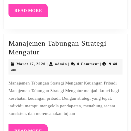
READ
READ MORE
MORE
Manajemen Tabungan Strategi
Manajemen
Mengatur
Tabungan
Maret
admin
Maret 17, 2026
admin
0 Comment
9:40
|
|
|
Strategi
17,
am
2026
Mengatur
Manajemen Tabungan Strategi Mengatur Keuangan Pribadi
Manajemen Tabungan Strategi Mengatur menjadi kunci bagi
kesehatan keuangan pribadi. Dengan strategi yang tepat,
individu mampu mengelola pendapatan, menabung secara
konsisten, dan merencanakan tujuan
READ