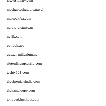
lowvisionary.com
machupicchutours.travel
maicoakiba.com
naruto-pictures.us
net9k.com
pondok.app
quazar-millenium.net
slotonlinepgcasino.com
techtv101.com
thechronicleindia.com
thekantaloupe.com
tonyperkinsshow.com