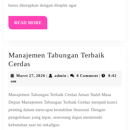
harus diterapkan dengan disiplin agar
READ
READ MORE
MORE
Manajemen Tabungan Terbaik
Manajemen
Cerdas
Tabungan
Maret
admin
Maret 27, 2026
admin
0 Comment
8:42
|
|
|
Terbaik
27,
am
2026
Cerdas
Manajemen Tabungan Terbaik Cerdas Aman Stabil Masa
Depan Manajemen Tabungan Terbaik Cerdas menjadi kunci
penting dalam mencapai kestabilan finansial. Dengan
pengelolaan yang tepat, seseorang dapat memenuhi
kebutuhan saat ini sekaligus