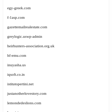
egy-greek.com
f-1asp.com
gazettemailrealestate.com
greylogic.uswp-admin
heirhunters-association.org.uk
hf-emu.com
inuyasha.us
iqsoft.co.in
istitutopertini.net
justanotherlovestory.com
lemondedeslions.com