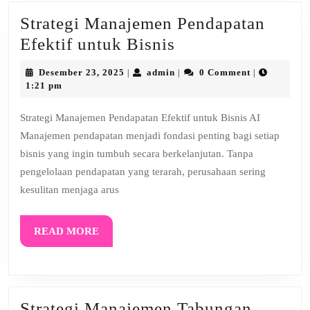
Strategi Manajemen Pendapatan
Strategi
Efektif untuk Bisnis
Manajemen
Desember
admin
Desember 23, 2025
admin
0 Comment
|
|
|
Pendapatan
23,
1:21 pm
2025
Efektif
Strategi Manajemen Pendapatan Efektif untuk Bisnis AI
untuk
Manajemen pendapatan menjadi fondasi penting bagi setiap
Bisnis
bisnis yang ingin tumbuh secara berkelanjutan. Tanpa
pengelolaan pendapatan yang terarah, perusahaan sering
kesulitan menjaga arus
READ
READ MORE
MORE
Strategi Manajemen Tabungan