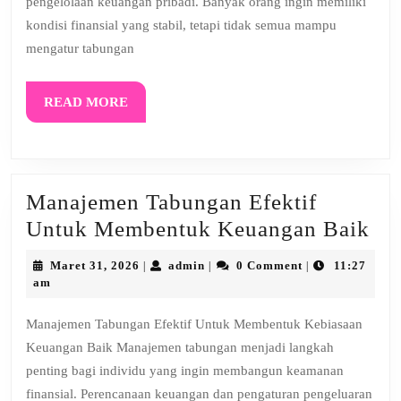
pengelolaan keuangan pribadi. Banyak orang ingin memiliki
kondisi finansial yang stabil, tetapi tidak semua mampu
mengatur tabungan
READ
READ MORE
MORE
Manajemen Tabungan Efektif
Ma
Untuk Membentuk Keuangan Baik
Ta
Maret
admin
Maret 31, 2026
admin
0 Comment
11:27
|
|
|
Efe
31,
am
2026
Un
Manajemen Tabungan Efektif Untuk Membentuk Kebiasaan
Me
Keuangan Baik Manajemen tabungan menjadi langkah
Ke
penting bagi individu yang ingin membangun keamanan
Ba
finansial. Perencanaan keuangan dan pengaturan pengeluaran