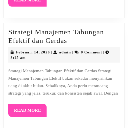
READ MORE
MORE
Strategi Manajemen Tabungan
Strategi
Efektif dan Cerdas
Manajemen
Februari
admin
Februari 14, 2026
admin
0 Comment
|
|
|
Tabungan
14,
8:15 am
2026
Efektif
Strategi Manajemen Tabungan Efektif dan Cerdas Strategi
dan
Manajemen Tabungan Efektif bukan sekadar menyisihkan
Cerdas
uang di akhir bulan. Sebaliknya, Anda perlu merancang
strategi yang jelas, terukur, dan konsisten sejak awal. Dengan
READ
READ MORE
MORE